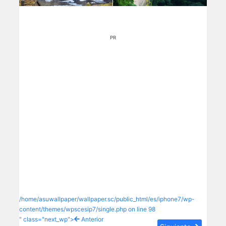
PR
/home/asuwallpaper/wallpaper.sc/public_html/es/iphone7/wp-
content/themes/wpscesip7/single.php on line
98
" class="next_wp">
Anterior