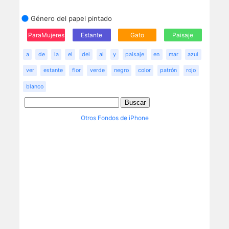
Género del papel pintado
ParaMujeres
Estante
Gato
Paisaje
a
de
la
el
del
al
y
paisaje
en
mar
azul
ver
estante
flor
verde
negro
color
patrón
rojo
blanco
Otros Fondos de iPhone