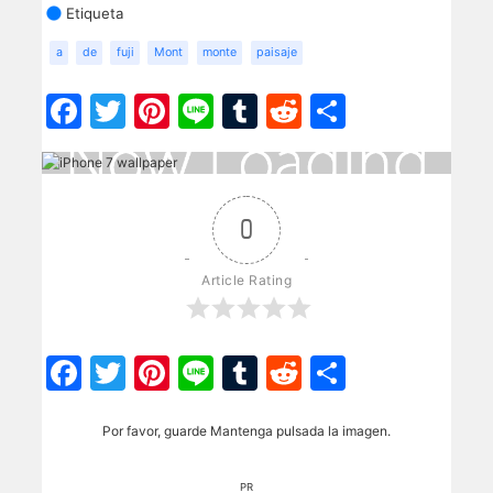
Etiqueta
a
de
fuji
Mont
monte
paisaje
Facebook
Twitter
Pinterest
Line
Tumblr
Reddit
Share
0
Article Rating
Facebook
Twitter
Pinterest
Line
Tumblr
Reddit
Share
Por favor, guarde Mantenga pulsada la imagen.
PR