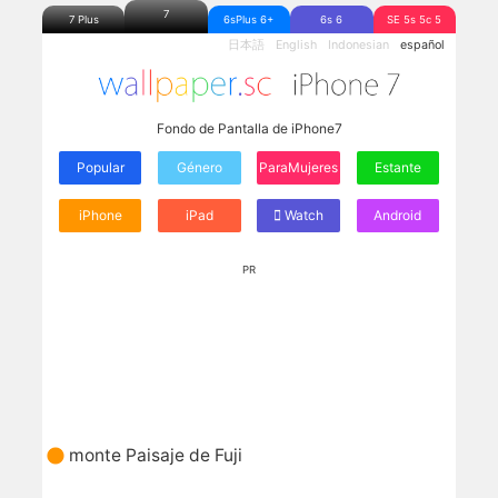
7
7 Plus
6sPlus 6+
6s 6
SE 5s 5c 5
日本語
English
Indonesian
español
Fondo de Pantalla de iPhone7
Popular
Género
ParaMujeres
Estante
iPhone
iPad
Watch
Android
PR
monte Paisaje de Fuji