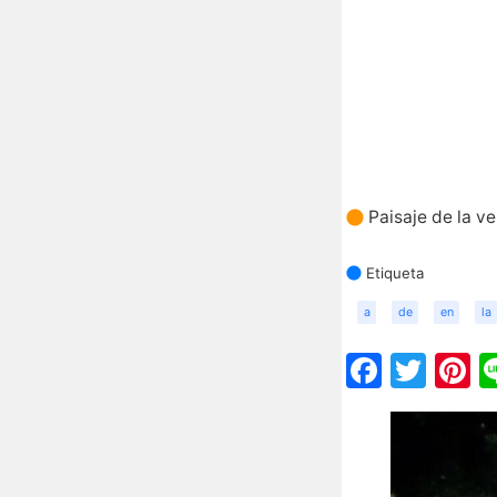
Paisaje de la v
Etiqueta
a
de
en
la
Faceb
Twit
P