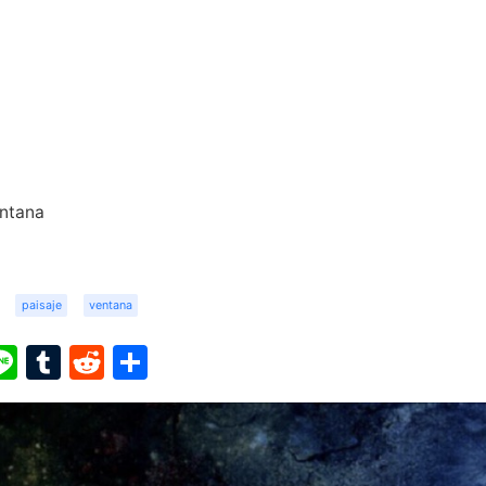
entana
paisaje
ventana
ook
ter
interest
Line
Tumblr
Reddit
Share