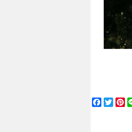
Faceb
Twit
P