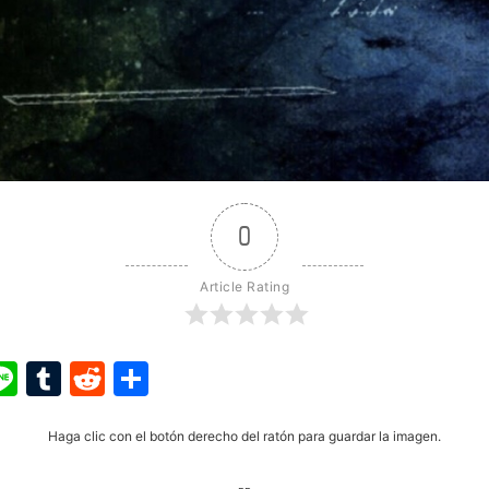
0
Article Rating
ook
ter
interest
Line
Tumblr
Reddit
Share
Haga clic con el botón derecho del ratón para guardar la imagen.