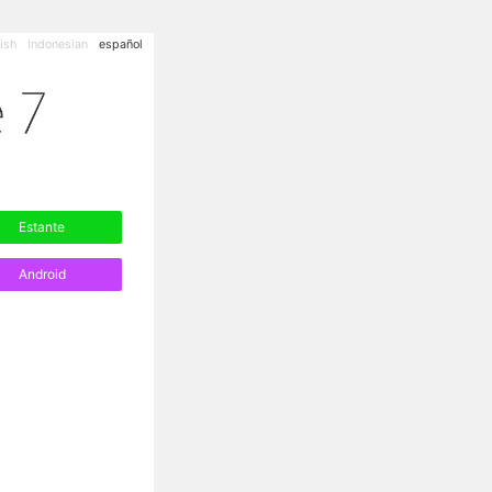
ish
Indonesian
español
Estante
Android