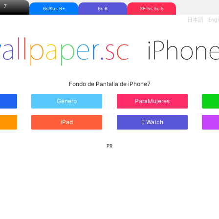
7
6sPlus 6+
6s 6
SE 5s 5c 5
日本語
Engl
Fondo de Pantalla de iPhone7
Género
ParaMujeres
iPad
Watch
PR