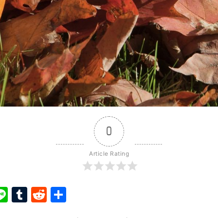
0
Article Rating
ook
ter
interest
Line
Tumblr
Reddit
Share