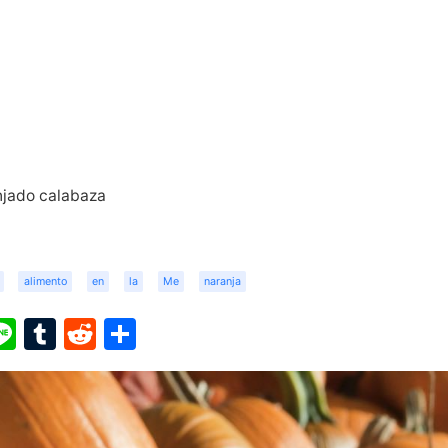
njado calabaza
alimento
en
la
Me
naranja
ook
ter
interest
Line
Tumblr
Reddit
Share