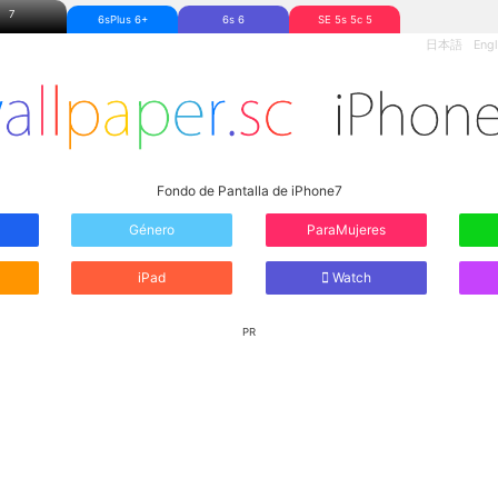
7
6sPlus 6+
6s 6
SE 5s 5c 5
日本語
Engl
Fondo de Pantalla de iPhone7
Género
ParaMujeres
iPad
Watch
PR