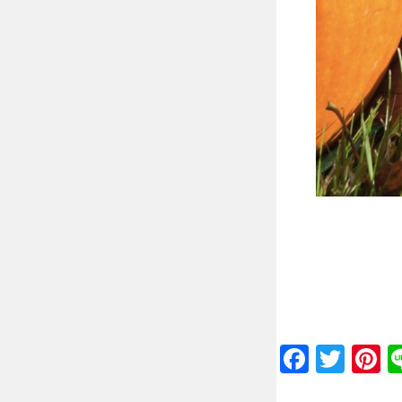
Faceb
Twit
P