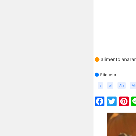
alimento anara
Etiqueta
a
al
Ala
Ali
Faceb
Twit
P