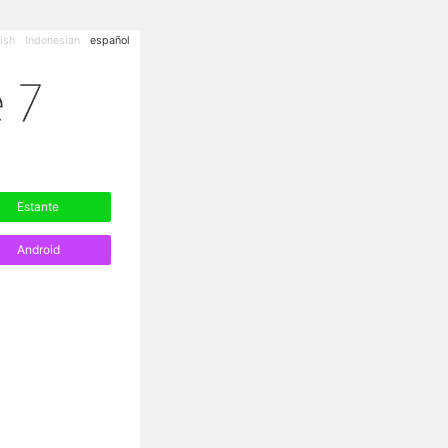
ish
Indonesian
español
Estante
Android