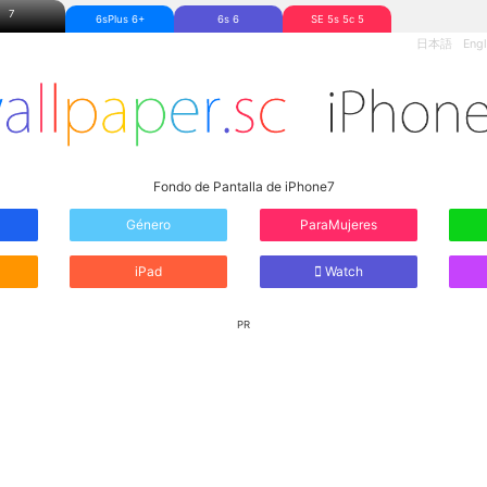
7
6sPlus 6+
6s 6
SE 5s 5c 5
日本語
Engl
Fondo de Pantalla de iPhone7
Género
ParaMujeres
iPad
Watch
PR