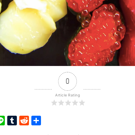
0
Article Rating
ook
ter
interest
Line
Tumblr
Reddit
Share