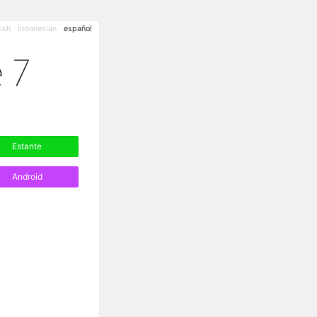
ish
Indonesian
español
Estante
Android