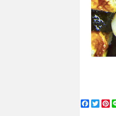
Faceb
Twit
P