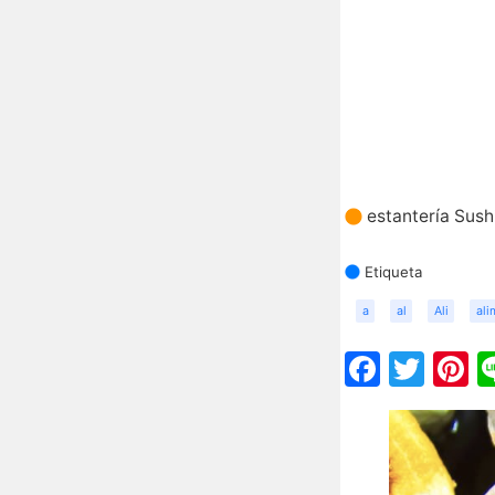
estantería Sush
Etiqueta
a
al
Ali
ali
Faceb
Twit
P