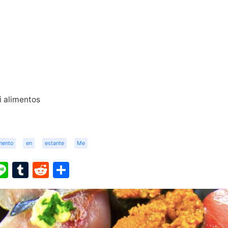
i alimentos
mento
en
estante
Me
ook
ter
interest
Line
Tumblr
Reddit
Share