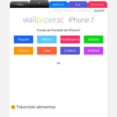
7
7 Plus
6sPlus 6+
6s 6
SE 5s 5c 5
日本語
English
Indonesian
español
Fondo de Pantalla de iPhone7
Popular
Género
ParaMujeres
Estante
iPhone
iPad
Watch
Android
PR
Tokoroten alimentos