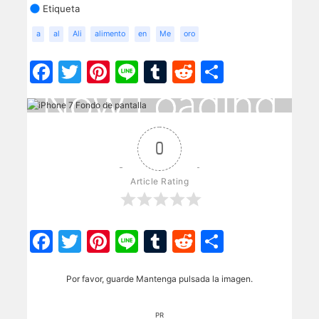
Etiqueta
a
al
Ali
alimento
en
Me
oro
Facebook
Twitter
Pinterest
Line
Tumblr
Reddit
Share
0
Article Rating
Facebook
Twitter
Pinterest
Line
Tumblr
Reddit
Share
Por favor, guarde Mantenga pulsada la imagen.
PR