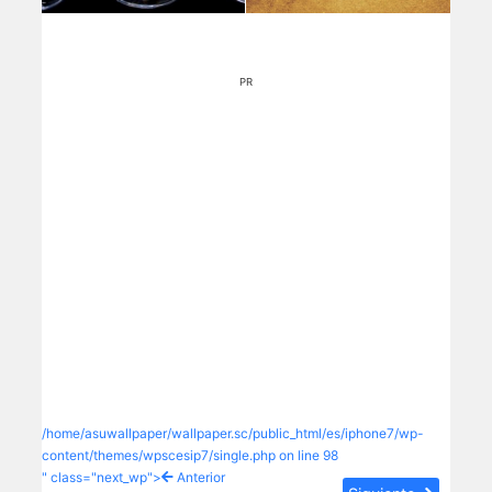
PR
/home/asuwallpaper/wallpaper.sc/public_html/es/iphone7/wp-
content/themes/wpscesip7/single.php on line
98
" class="next_wp">
Anterior