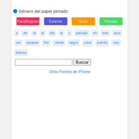
Género del papel pintado
ParaMujeres
Estante
Gato
Paisaje
a
de
la
el
del
al
y
paisaje
en
mar
azul
ver
estante
flor
verde
negro
color
patrón
rojo
blanco
Otros Fondos de iPhone