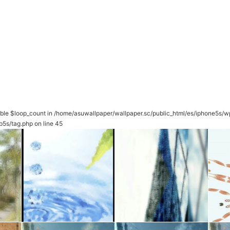
able $loop_count in
/home/asuwallpaper/wallpaper.sc/public_html/es/iphone5s/w
p5s/tag.php
on line
45