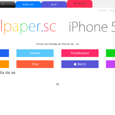
SE 5s 5c 5
7
6sPlus 6+
6s 6
日本語
Engl
Fondo de Pantalla de iPhone SE , 5s
Género
ParaMujeres
iPad
Watch
la de se
PR