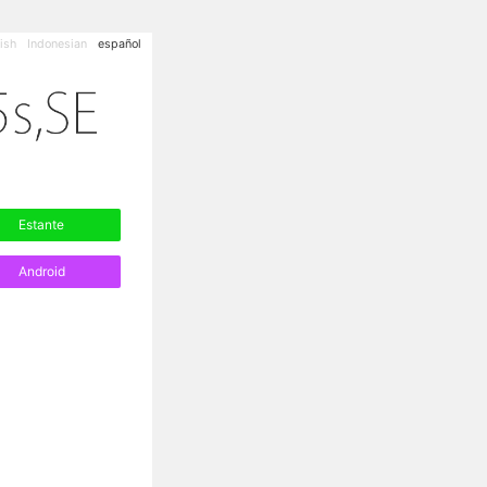
ish
Indonesian
español
Estante
Android