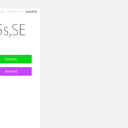
ish
Indonesian
español
Estante
Android