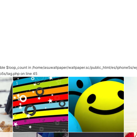
able $loop_count in
/home/asuwallpaper/wallpaper.sc/public_html/es/iphone5s/w
p5s/tag.php
on line
45