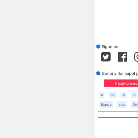
Sígueme
Género del papel 
ParaMujeres
a
de
el
la
blanco
rojo
flor