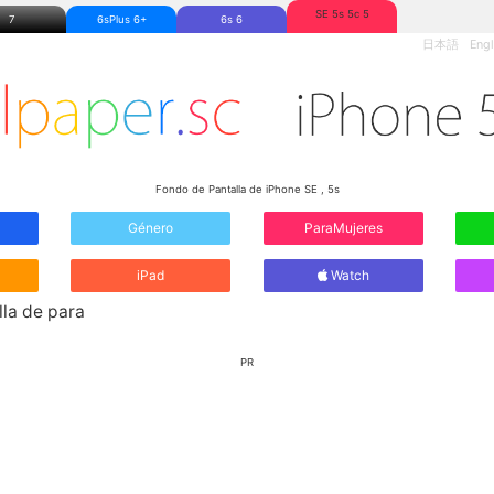
SE 5s 5c 5
7
6sPlus 6+
6s 6
日本語
Engl
Fondo de Pantalla de iPhone SE , 5s
Género
ParaMujeres
iPad
Watch
la de para
PR