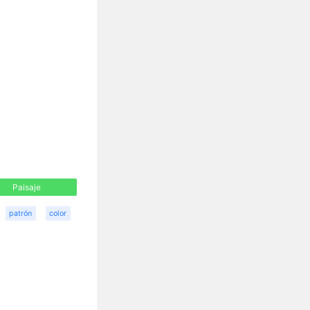
Paisaje
patrón
color