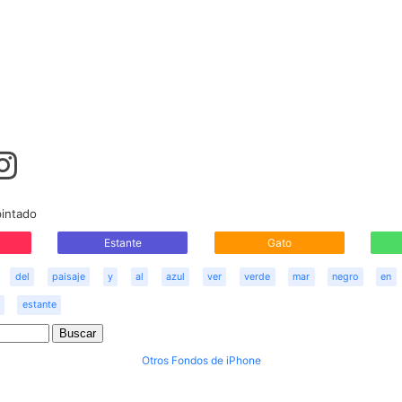
pintado
Estante
Gato
del
paisaje
y
al
azul
ver
verde
mar
negro
en
estante
Otros Fondos de iPhone