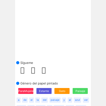
Sígueme
Género del papel pintado
ParaMujeres
Estante
Gato
Paisaje
a
de
el
la
del
paisaje
y
al
azul
ver