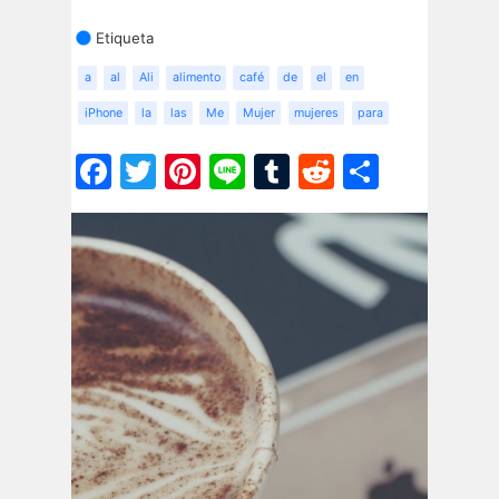
Etiqueta
a
al
Ali
alimento
café
de
el
en
iPhone
la
las
Me
Mujer
mujeres
para
Facebook
Twitter
Pinterest
Line
Tumblr
Reddit
Share