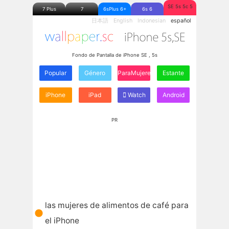
SE 5s 5c 5
7 Plus
7
6sPlus 6+
6s 6
日本語
English
Indonesian
español
Fondo de Pantalla de iPhone SE , 5s
Popular
Género
ParaMujeres
Estante
iPhone
iPad
Watch
Android
PR
las mujeres de alimentos de café para
el iPhone