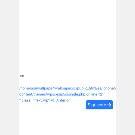
PR
/home/asuwallpaper/wallpaper.sc/public_html/es/iphone5s/wp-
content/themes/wpscesip5s/single.php on line
121
" class="next_wp">
Anterior
Siguiente