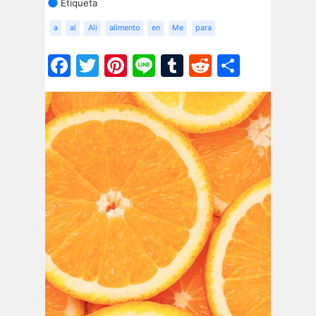
Etiqueta
a
al
Ali
alimento
en
Me
para
Facebook
Twitter
Pinterest
Line
Tumblr
Reddit
Share