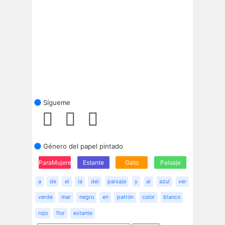
Sígueme
Género del papel pintado
ParaMujeres
Estante
Gato
Paisaje
a
de
el
la
del
paisaje
y
al
azul
ver
verde
mar
negro
en
patrón
color
blanco
rojo
flor
estante