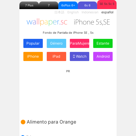
SE 5s 5c 5
7 Plus
7
6sPlus 6+
6s 6
日本語
English
Indonesian
español
Fondo de Pantalla de iPhone SE , 5s
Popular
Género
ParaMujeres
Estante
iPhone
iPad
Watch
Android
PR
Alimento para Orange