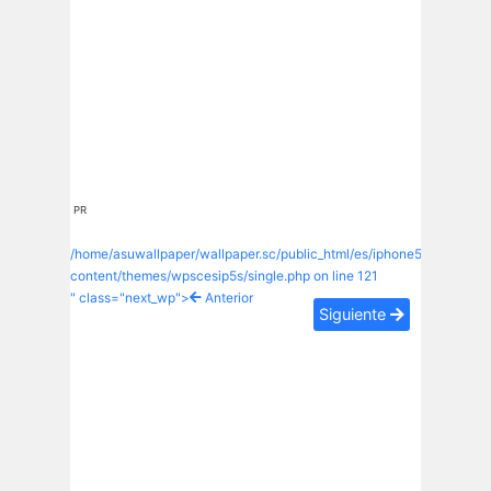
PR
/home/asuwallpaper/wallpaper.sc/public_html/es/iphone5s/wp-
content/themes/wpscesip5s/single.php on line
121
" class="next_wp">
Anterior
Siguiente