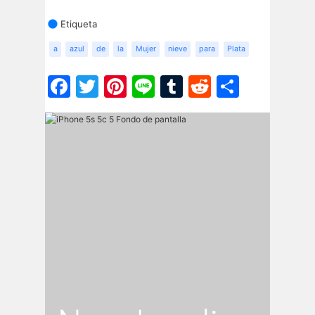
Etiqueta
a
azul
de
la
Mujer
nieve
para
Plata
Facebook
Twitter
Pinterest
Line
Tumblr
Reddit
Share