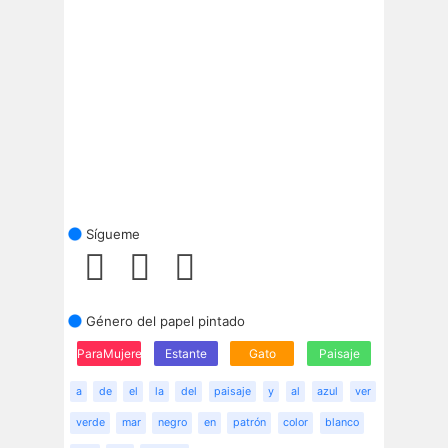
Sígueme
Género del papel pintado
ParaMujeres
Estante
Gato
Paisaje
a
de
el
la
del
paisaje
y
al
azul
ver
verde
mar
negro
en
patrón
color
blanco