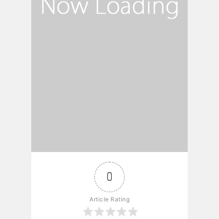
0
Article Rating