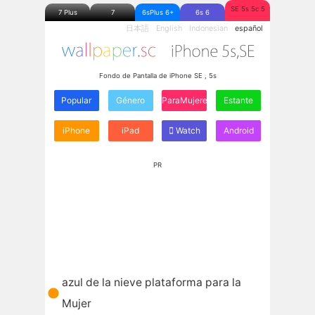
SE 5s 5c 5
7 Plus
7
6sPlus 6+
6s 6
日本語
English
Indonesian
español
Fondo de Pantalla de iPhone SE , 5s
Popular
Género
ParaMujeres
Estante
iPhone
iPad
Watch
Android
PR
azul de la nieve plataforma para la
Mujer