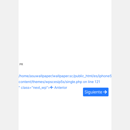
PR
/home/asuwallpaper/wallpaper.sc/public_html/es/iphone5s/wp-
content/themes/wpscesip5s/single.php on line
121
" class="next_wp">
Anterior
Siguiente