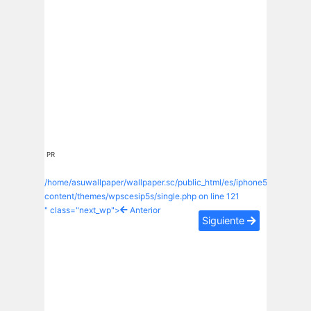
PR
/home/asuwallpaper/wallpaper.sc/public_html/es/iphone5s/wp-
content/themes/wpscesip5s/single.php on line
121
" class="next_wp">
Anterior
Siguiente