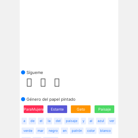
Sígueme
Género del papel pintado
ParaMujeres
Estante
Gato
Paisaje
a
de
el
la
del
paisaje
y
al
azul
ver
verde
mar
negro
en
patrón
color
blanco