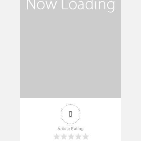
0
Article Rating