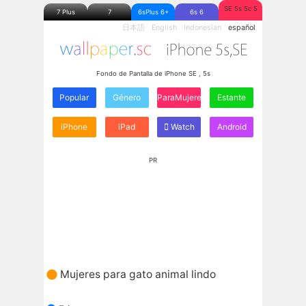
SE 5s 5c 5
7 Plus
7
6sPlus 6+
6s 6
日本語
English
Indonesian
español
Fondo de Pantalla de iPhone SE , 5s
Popular
Género
ParaMujeres
Estante
iPhone
iPad
Watch
Android
PR
Mujeres para gato animal lindo