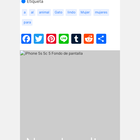
Etiqueta
a
al
animal
Gato
lindo
Mujer
mujeres
para
Facebook
Twitter
Pinterest
Line
Tumblr
Reddit
Share