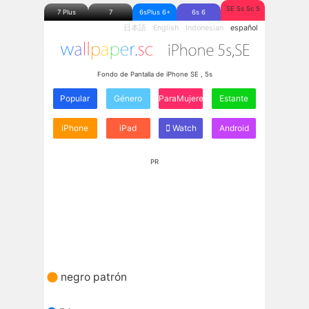
SE 5s 5c 5
7 Plus
7
6sPlus 6+
6s 6
日本語
English
Indonesian
español
Fondo de Pantalla de iPhone SE , 5s
Popular
Género
ParaMujeres
Estante
iPhone
iPad
Watch
Android
PR
negro patrón