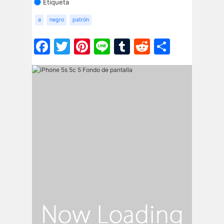
Etiqueta
a
negro
patrón
Facebook
Twitter
Pinterest
Line
Tumblr
Reddit
Share