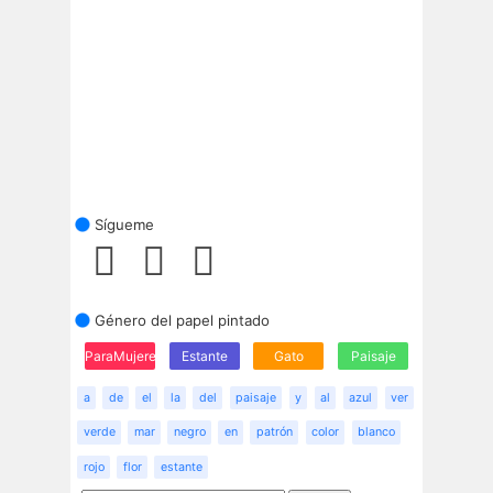
Sígueme
Género del papel pintado
ParaMujeres
Estante
Gato
Paisaje
a
de
el
la
del
paisaje
y
al
azul
ver
verde
mar
negro
en
patrón
color
blanco
rojo
flor
estante