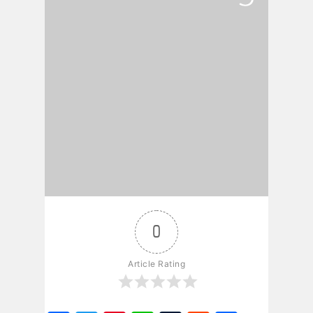
0
Article Rating