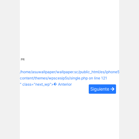
PR
/home/asuwallpaper/wallpaper.sc/public_html/es/iphone5s/wp-
content/themes/wpscesip5s/single.php on line
121
" class="next_wp">
Anterior
Siguiente