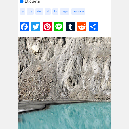
Etiqueta
a
de
del
el
la
lago
paisaje
Facebook
Twitter
Pinterest
Line
Tumblr
Reddit
Share