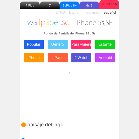
SE 5s 5c 5
7 Plus
7
6sPlus 6+
6s 6
日本語
English
Indonesian
español
Fondo de Pantalla de iPhone SE , 5s
Popular
Género
ParaMujeres
Estante
iPhone
iPad
Watch
Android
PR
paisaje del lago