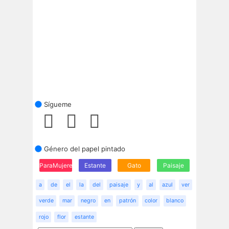
Sígueme
Género del papel pintado
ParaMujeres
Estante
Gato
Paisaje
a
de
el
la
del
paisaje
y
al
azul
ver
verde
mar
negro
en
patrón
color
blanco
rojo
flor
estante