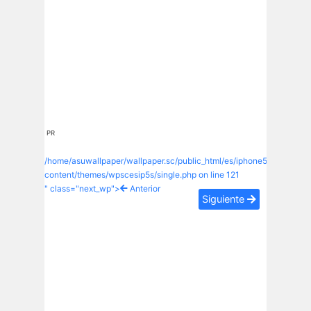
PR
/home/asuwallpaper/wallpaper.sc/public_html/es/iphone5s/wp-
content/themes/wpscesip5s/single.php on line
121
" class="next_wp">
Anterior
Siguiente