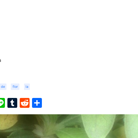
a
de
flor
la
ook
ter
interest
Line
Tumblr
Reddit
Share