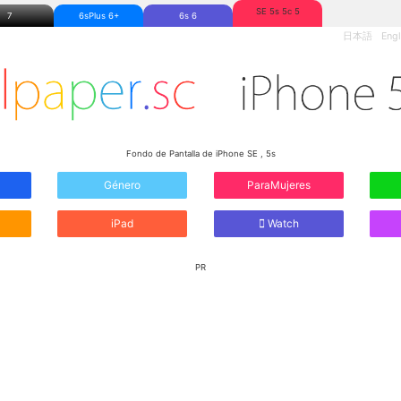
SE 5s 5c 5
7
6sPlus 6+
6s 6
日本語
Engl
Fondo de Pantalla de iPhone SE , 5s
Género
ParaMujeres
iPad
Watch
PR