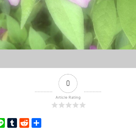
0
Article Rating
ook
ter
interest
Line
Tumblr
Reddit
Share