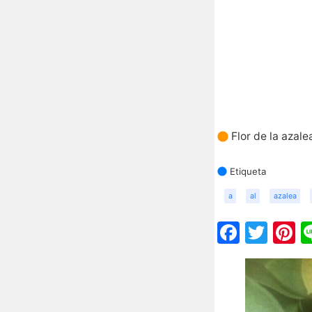
Flor de la azale
Etiqueta
a
al
azalea
Faceb
Twit
P