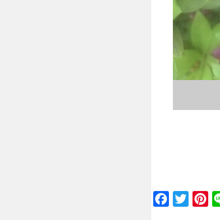
Faceb
Twit
P