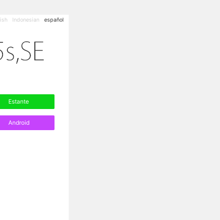
ish
Indonesian
español
Estante
Android