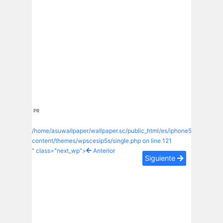
PR
/home/asuwallpaper/wallpaper.sc/public_html/es/iphone5s/wp-
content/themes/wpscesip5s/single.php on line
121
" class="next_wp">
Anterior
Siguiente