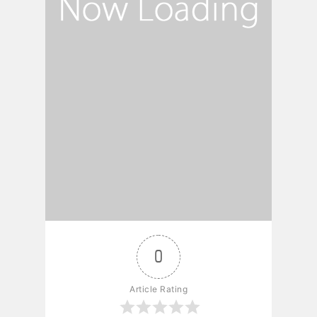
0
Article Rating