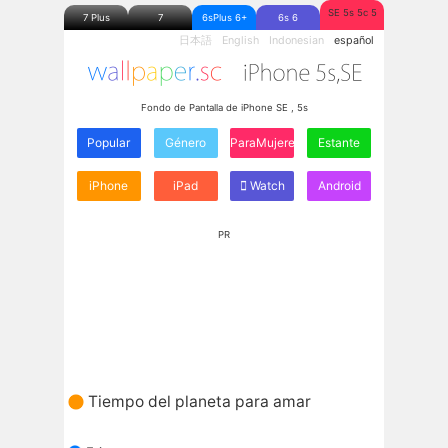
SE 5s 5c 5
7 Plus
7
6sPlus 6+
6s 6
日本語
English
Indonesian
español
Fondo de Pantalla de iPhone SE , 5s
Popular
Género
ParaMujeres
Estante
iPhone
iPad
Watch
Android
PR
Tiempo del planeta para amar