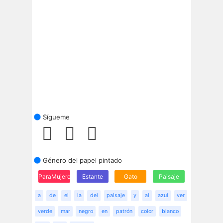
Sígueme
Género del papel pintado
ParaMujeres
Estante
Gato
Paisaje
a
de
el
la
del
paisaje
y
al
azul
ver
verde
mar
negro
en
patrón
color
blanco