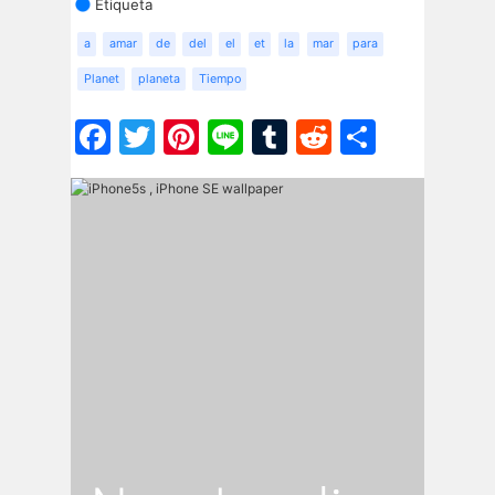
Etiqueta
a
amar
de
del
el
et
la
mar
para
Planet
planeta
Tiempo
Facebook
Twitter
Pinterest
Line
Tumblr
Reddit
Share