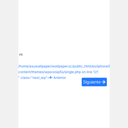
PR
/home/asuwallpaper/wallpaper.sc/public_html/es/iphone5s/wp-
content/themes/wpscesip5s/single.php on line
121
" class="next_wp">
Anterior
Siguiente