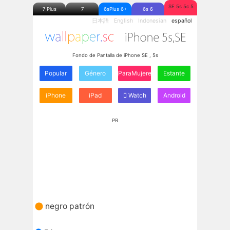
SE 5s 5c 5
7 Plus
7
6sPlus 6+
6s 6
日本語
English
Indonesian
español
Fondo de Pantalla de iPhone SE , 5s
Popular
Género
ParaMujeres
Estante
iPhone
iPad
Watch
Android
PR
negro patrón