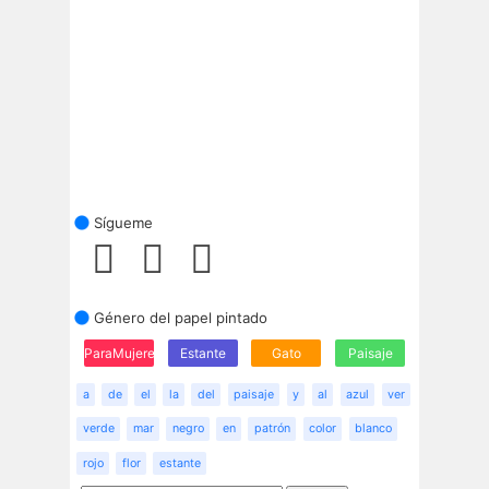
Sígueme
Género del papel pintado
ParaMujeres
Estante
Gato
Paisaje
a
de
el
la
del
paisaje
y
al
azul
ver
verde
mar
negro
en
patrón
color
blanco
rojo
flor
estante