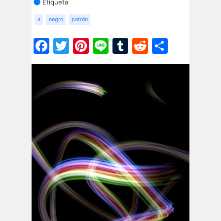
Etiqueta
a
negro
patrón
Facebook
Twitter
Pinterest
Line
Tumblr
Reddit
Share