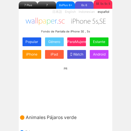
SE 5s 5c 5
7 Plus
7
6sPlus 6+
6s 6
日本語
English
Indonesian
español
Fondo de Pantalla de iPhone SE , 5s
Popular
Género
ParaMujeres
Estante
iPhone
iPad
Watch
Android
PR
Animales Pájaros verde