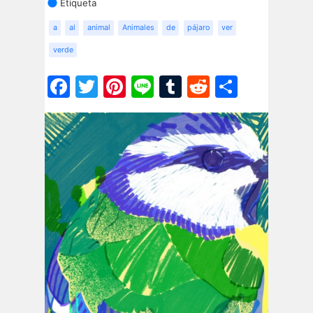
Etiqueta
a
al
animal
Animales
de
pájaro
ver
verde
Facebook
Twitter
Pinterest
Line
Tumblr
Reddit
Share