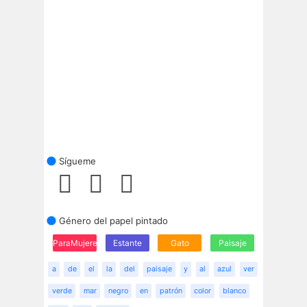
Sígueme
Género del papel pintado
ParaMujeres
Estante
Gato
Paisaje
a
de
el
la
del
paisaje
y
al
azul
ver
verde
mar
negro
en
patrón
color
blanco