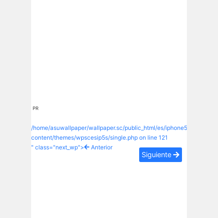
PR
/home/asuwallpaper/wallpaper.sc/public_html/es/iphone5s/wp-
content/themes/wpscesip5s/single.php on line
121
" class="next_wp">
Anterior
Siguiente