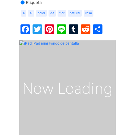
Etiqueta
a
al
color
de
flor
natural
rosa
Facebook
Twitter
Pinterest
Line
Tumblr
Reddit
Share