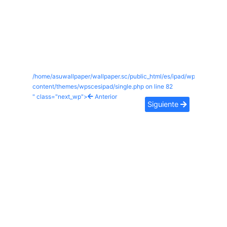
/home/asuwallpaper/wallpaper.sc/public_html/es/ipad/wp-
content/themes/wpscesipad/single.php on line
82
" class="next_wp">
Anterior
Siguiente