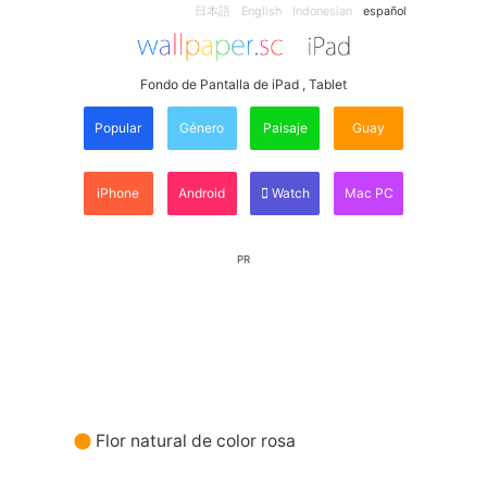
日本語
English
Indonesian
español
Fondo de Pantalla de iPad , Tablet
Popular
Género
Paisaje
Guay
iPhone
Android
Watch
Mac PC
PR
Flor natural de color rosa