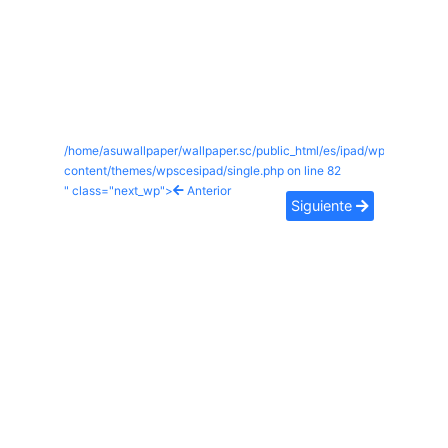
/home/asuwallpaper/wallpaper.sc/public_html/es/ipad/wp-
content/themes/wpscesipad/single.php on line
82
" class="next_wp">
Anterior
Siguiente