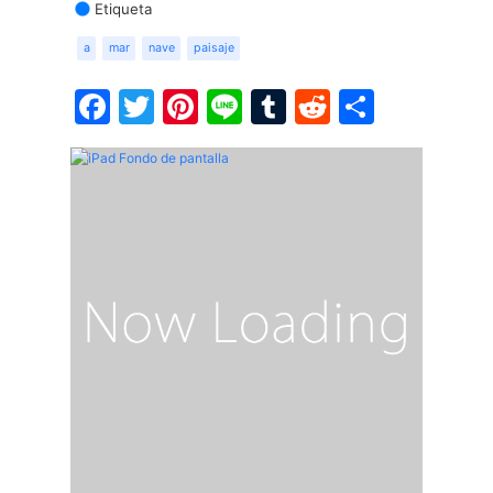
Etiqueta
a
mar
nave
paisaje
Facebook
Twitter
Pinterest
Line
Tumblr
Reddit
Share