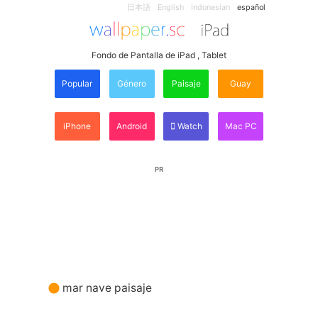
日本語
English
Indonesian
español
Fondo de Pantalla de iPad , Tablet
Popular
Género
Paisaje
Guay
iPhone
Android
Watch
Mac PC
PR
mar nave paisaje