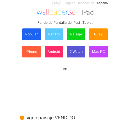
日本語
English
Indonesian
español
Fondo de Pantalla de iPad , Tablet
Popular
Género
Paisaje
Guay
iPhone
Android
Watch
Mac PC
PR
signo paisaje VENDIDO