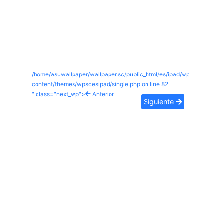
/home/asuwallpaper/wallpaper.sc/public_html/es/ipad/wp-
content/themes/wpscesipad/single.php on line
82
" class="next_wp">
Anterior
Siguiente