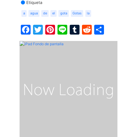
Etiqueta
a
agua
de
el
gota
Gotas
la
Facebook
Twitter
Pinterest
Line
Tumblr
Reddit
Share