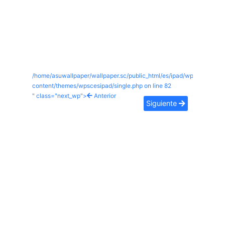
/home/asuwallpaper/wallpaper.sc/public_html/es/ipad/wp-
content/themes/wpscesipad/single.php on line
82
" class="next_wp">
Anterior
Siguiente