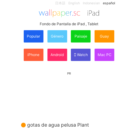
日本語
English
Indonesian
español
Fondo de Pantalla de iPad , Tablet
Popular
Género
Paisaje
Guay
iPhone
Android
Watch
Mac PC
PR
gotas de agua pelusa Plant