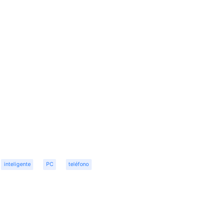
inteligente
PC
teléfono
r
dit
Share