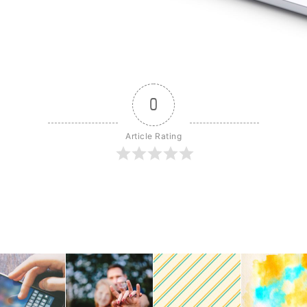
0
Article Rating
r
dit
Share