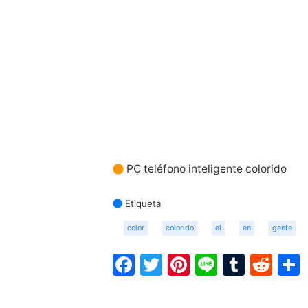
PC teléfono inteligente colorido
Etiqueta
color
colorido
el
en
gente
Facebook
Twitter
Pinterest
Line
Tumbl
Red