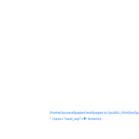
/home/asuwallpaper/wallpaper.sc/public_html/es/i
" class="next_wp">
Anterior