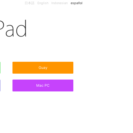
日本語
English
Indonesian
español
Guay
Mac PC