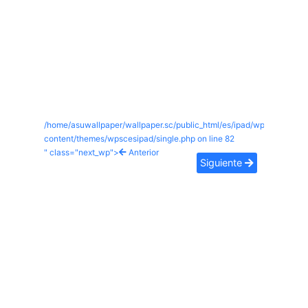
/home/asuwallpaper/wallpaper.sc/public_html/es/ipad/wp-
content/themes/wpscesipad/single.php on line
82
" class="next_wp">
Anterior
Siguiente