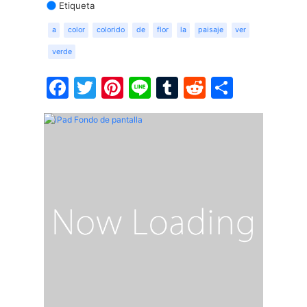
Etiqueta
a
color
colorido
de
flor
la
paisaje
ver
verde
Facebook
Twitter
Pinterest
Line
Tumblr
Reddit
Share