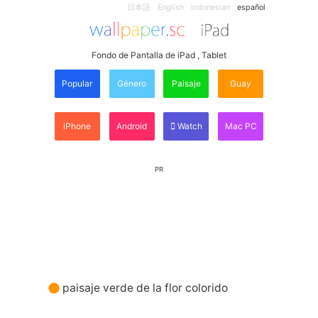
日本語
English
Indonesian
español
Fondo de Pantalla de iPad , Tablet
Popular
Género
Paisaje
Guay
iPhone
Android
Watch
Mac PC
PR
paisaje verde de la flor colorido