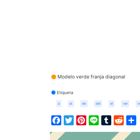
Modelo verde franja diagonal
Etiqueta
a
al
de
del
el
ver
v
Facebook
Twitter
Pinterest
Line
Tumbl
Red