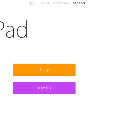
日本語
English
Indonesian
español
Guay
Mac PC