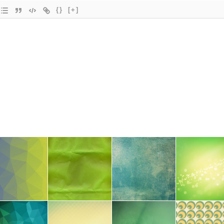
{}
[+]