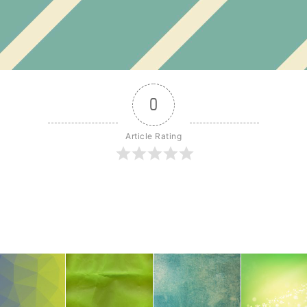
0
Article Rating
r
dit
Share