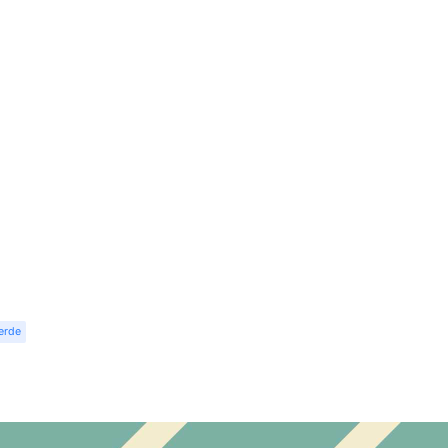
erde
r
dit
Share