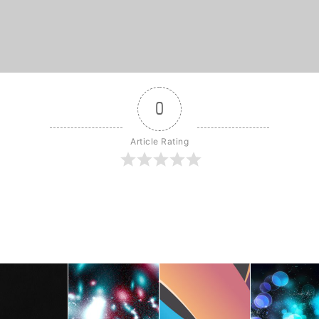
0
Article Rating
r
dit
Share