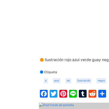
Ilustración rojo azul verde guay neg
Etiqueta
a
azul
de
Ilustración
negro
Facebook
Twitter
Pinterest
Line
Tumbl
Red