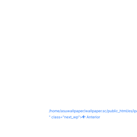
/home/asuwallpaper/wallpaper.sc/public_html/es/i
" class="next_wp">
Anterior