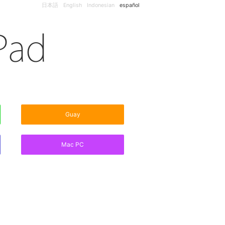
日本語
English
Indonesian
español
Guay
Mac PC