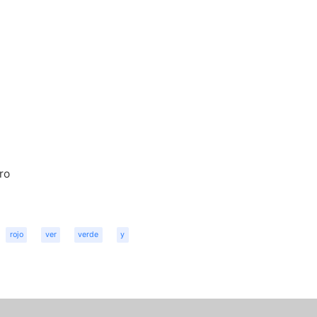
ro
rojo
ver
verde
y
r
dit
Share