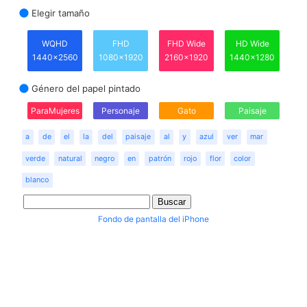
Elegir tamaño
WQHD
FHD
FHD Wide
HD Wide
1440x2560
1080x1920
2160x1920
1440x1280
Género del papel pintado
ParaMujeres
Personaje
Gato
Paisaje
a
de
el
la
del
paisaje
al
y
azul
ver
mar
verde
natural
negro
en
patrón
rojo
flor
color
blanco
Fondo de pantalla del iPhone