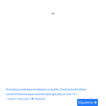
PR
/home/asuwallpaper/wallpaper.sc/public_html/es/android/wp-
content/themes/wpscesandroid/single.php on line
101
" class="next_wp">
Anterior
Siguiente