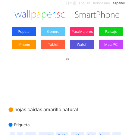
日本語
English
Indonesian
español
Popular
Género
ParaMujeres
Paisaje
iPhone
Tablet
Watch
Mac PC
PR
hojas caídas amarillo natural
Etiqueta