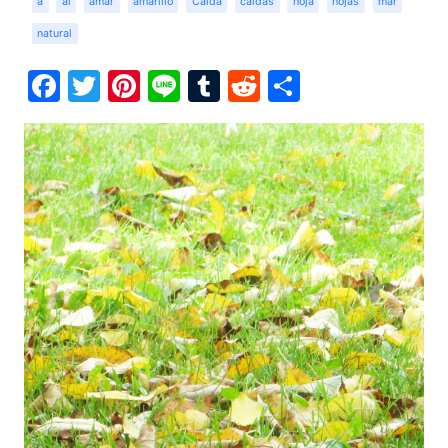
a
al
amar
amarillo
Caída
caídas
hoja
hojas
mar
natural
Facebook
Twitter
Pinterest
Line
Tumblr
Reddit
Share