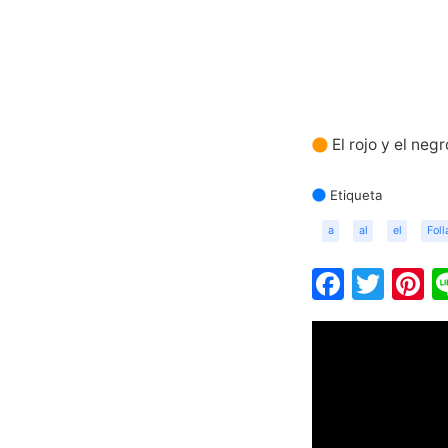
El rojo y el negr
Etiqueta
a
al
el
Foll
Faceb
Twit
P