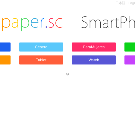
日本語
Engl
Género
ParaMujeres
Tablet
Watch
PR