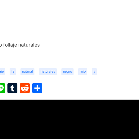
o follaje naturales
aje
la
natural
naturales
negro
rojo
y
ook
ter
interest
Line
Tumblr
Reddit
Share