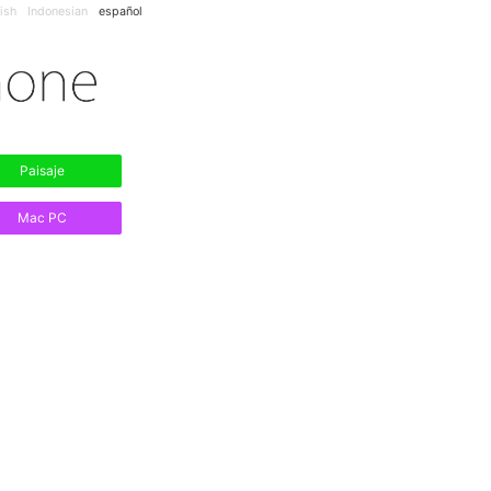
ish
Indonesian
español
Paisaje
Mac PC