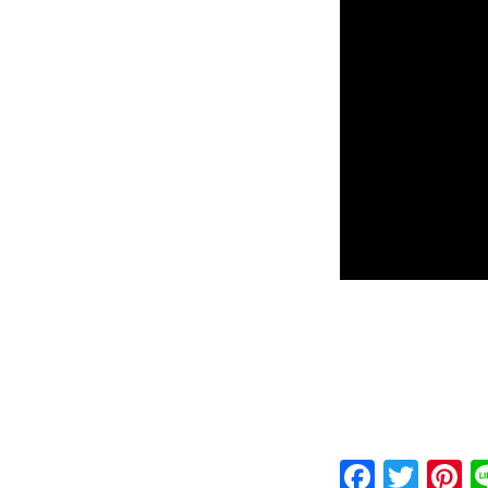
Faceb
Twit
P