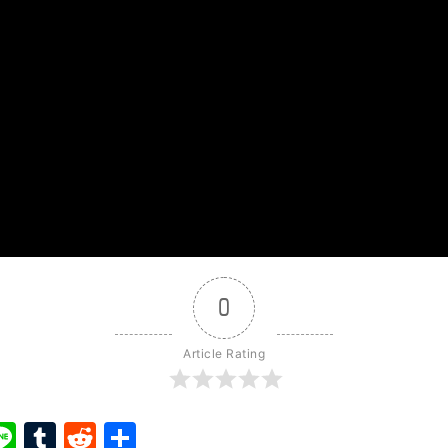
0
Article Rating
ook
ter
interest
Line
Tumblr
Reddit
Share