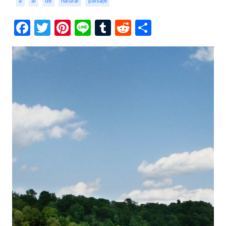
a
al
de
natural
paisaje
Facebook
Twitter
Pinterest
Line
Tumblr
Reddit
Share