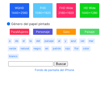
WQHD
FHD
FHD Wide
HD Wide
1440x2560
1080x1920
2160x1920
1440x1280
Género del papel pintado
ParaMujeres
Personaje
Gato
Paisaje
a
de
el
la
del
paisaje
al
y
azul
ver
mar
verde
natural
negro
en
patrón
rojo
flor
color
blanco
Fondo de pantalla del iPhone