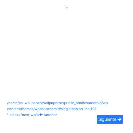
PR
/home/asuwallpaper/wallpaper.sc/public_html/es/android/wp-
content/themes/wpscesandroid/single.php on line
101
" class="next_wp">
Anterior
Siguiente