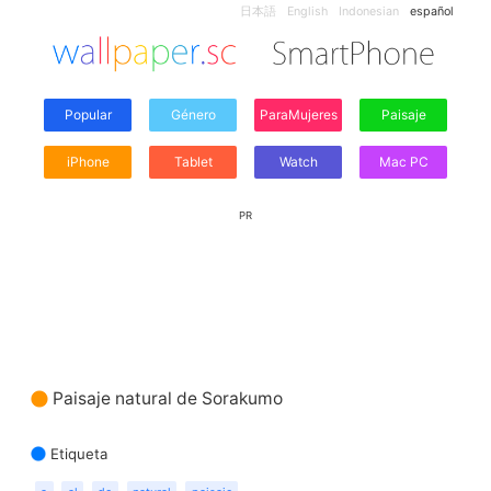
日本語
English
Indonesian
español
Popular
Género
ParaMujeres
Paisaje
iPhone
Tablet
Watch
Mac PC
PR
Paisaje natural de Sorakumo
Etiqueta