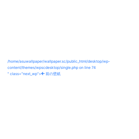
/home/asuwallpaper/wallpaper.sc/public_html/desktop/wp-
content/themes/wpscdesktop/single.php on line
74
" class="next_wp">
前の壁紙