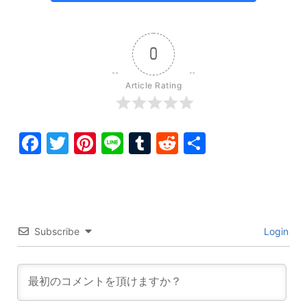
0
Article Rating
Facebook
Twitter
Pinterest
Line
Tumblr
Reddit
共
有
Subscribe
Login