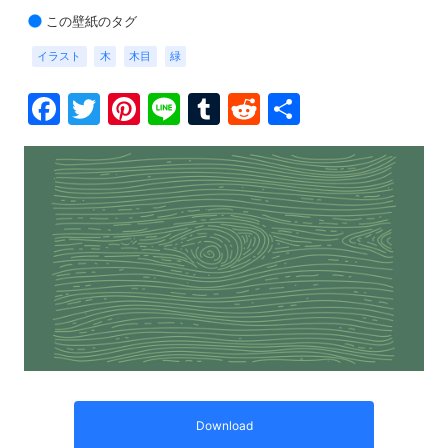
この壁紙のタグ
イラスト
木
木目
緑
Facebook
Twitter
Pinterest
Line
Tumblr
Reddit
共
有
Download