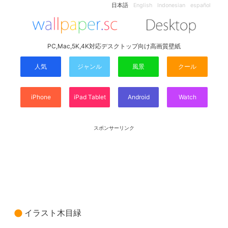
日本語
English
Indonesian
español
PC,Mac,5K,4K対応デスクトップ向け高画質壁紙
人気
ジャンル
風景
クール
iPhone
iPad Tablet
Android
Watch
スポンサーリンク
イラスト木目緑