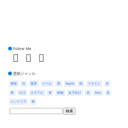
Follow Me
壁紙ジャンル
模様
白
風景
クール
黒
Apple
緑
イラスト
赤
青
ロゴ
カラフル
黄
動物
女子向け
色
Mac
茶
インテリア
橙