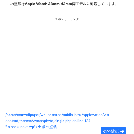
この壁紙は
Apple Watch 38mm,42mm両モデルに対応
しています。
スポンサーリンク
/home/asuwallpaper/wallpaper.sc/public_html/applewatch/wp-
content/themes/wpscaplwtc/single.php on line
124
" class="next_wp">
前の壁紙
次の壁紙