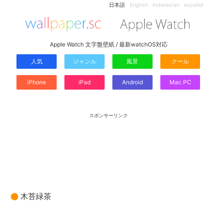
日本語
English
Indonesian
español
Apple Watch 文字盤壁紙 / 最新watchOS対応
人気
ジャンル
風景
クール
iPhone
iPad
Android
Mac PC
スポンサーリンク
木苔緑茶