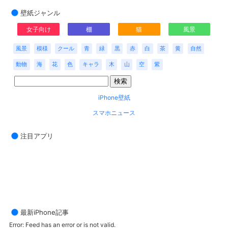
壁紙ジャンル
女子向け
棚
猫
風景
風景
模様
クール
青
緑
黒
赤
白
茶
黄
自然
動物
海
花
色
キャラ
木
山
空
紫
iPhone壁紙
スマホニュース
注目アプリ
最新iPhone記事
Error: Feed has an error or is not valid.