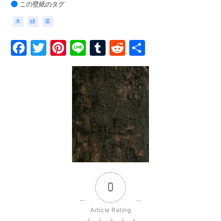
この壁紙のタグ
木
緑
茶
Facebook
Twitter
Pinterest
Line
Tumblr
Reddit
共
有
0
Article Rating