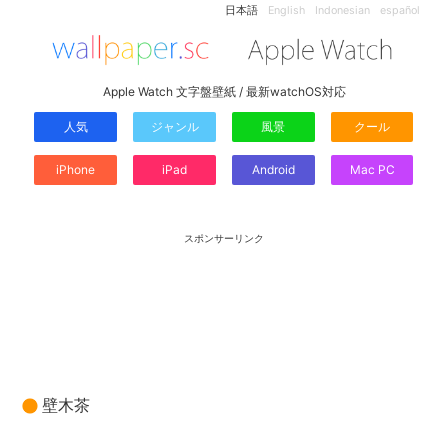
日本語
English
Indonesian
español
Apple Watch 文字盤壁紙 / 最新watchOS対応
人気
ジャンル
風景
クール
iPhone
iPad
Android
Mac PC
スポンサーリンク
壁木茶