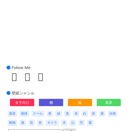
Follow Me
壁紙ジャンル
女子向け
棚
猫
風景
風景
模様
クール
青
緑
黒
赤
白
茶
黄
自然
動物
海
花
色
キャラ
木
山
空
紫