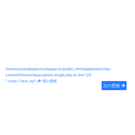
/home/asuwallpaper/wallpaper.sc/public_html/applewatch/wp-
content/themes/wpscaplwtc/single.php on line
124
" class="next_wp">
前の壁紙
次の壁紙